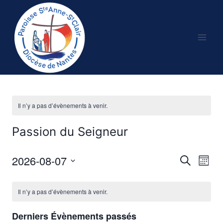
Aller
au
contenu
Il n’y a pas d’évènements à venir.
Passion du Seigneur
2026-08-07
Recherche
Nav
Reche
Mois
Sélectionnez
de
et
Calendrier
une
Il n’y a pas d’évènements à venir.
vu
date.
naviga
de
Év
Derniers Évènements passés