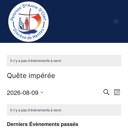
Aller
au
contenu
Il n’y a pas d’évènements à venir.
Quête impérée
2026-08-09
Recherche
Nav
Reche
Mois
Sélectionnez
de
et
Calendrier
une
Il n’y a pas d’évènements à venir.
vu
date.
naviga
de
Év
Derniers Évènements passés