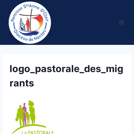
Aller
au
contenu
logo_pastorale_des_mig
rants