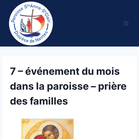
Aller
au
contenu
7 – événement du mois
dans la paroisse – prière
des familles