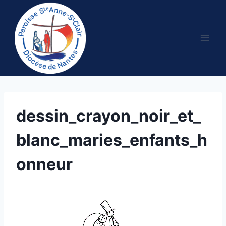
Aller
au
contenu
dessin_crayon_noir_et_
blanc_maries_enfants_h
onneur