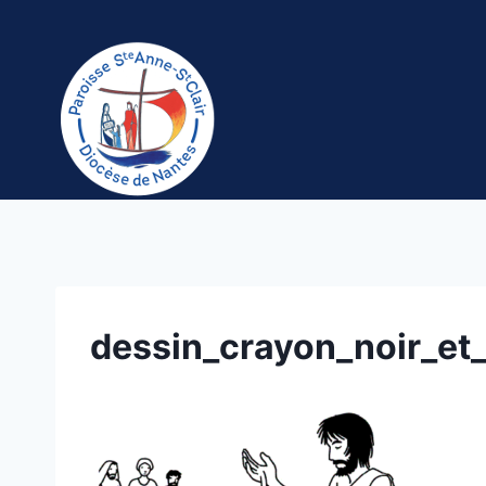
Aller
au
contenu
dessin_crayon_noir_et