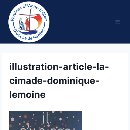
Aller
au
contenu
illustration-article-la-
cimade-dominique-
lemoine