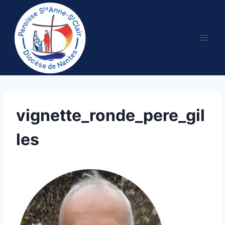
Aller
au
contenu
vignette_ronde_pere_gil
les