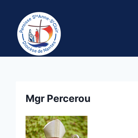
Aller
au
contenu
Mgr Percerou