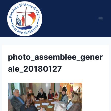
Aller
au
contenu
photo_assemblee_gener
ale_20180127