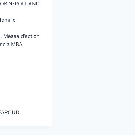
T-ROBIN-ROLLAND
amille
 Messe d’action
ricia MBA
 FAROUD