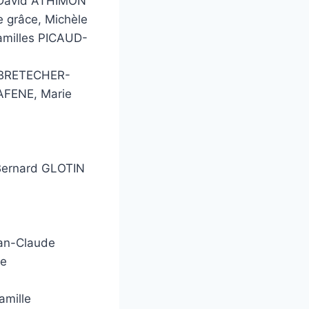
 David ATHIMON
 grâce, Michèle
milles PICAUD-
s BRETECHER-
AFENE, Marie
Bernard GLOTIN
ean-Claude
ce
amille