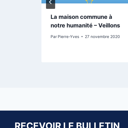
 à la
La maison commune à
notre humanité – Veillons
21
Par
Pierre-Yves
27 novembre 2020
RECEVOIR LE BULLETIN