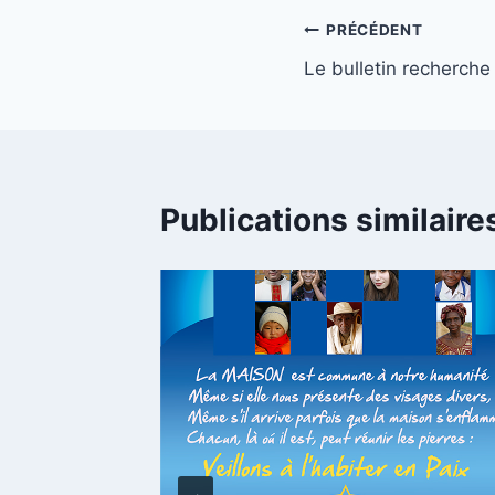
Navigation
PRÉCÉDENT
Le bulletin recherche
de
l’article
Publications similaire