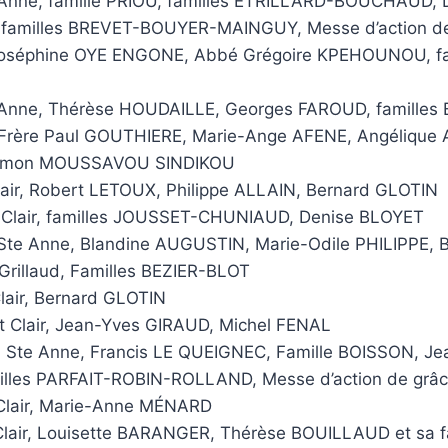
e Anne, famille PRIOU, familles ETRILLARD-BOUCHAUD,
e, familles BREVET-BOUYER-MAINGUY, Messe d’action de
séphine OYE ENGONE, Abbé Grégoire KPEHOUNOU, fa
e Anne, Thérèse HOUDAILLE, Georges FAROUD, famille
rère Paul GOUTHIERE, Marie-Ange AFENE, Angélique 
mon MOUSSAVOU SINDIKOU
Clair, Robert LETOUX, Philippe ALLAIN, Bernard GLOTIN
 Clair, familles JOUSSET-CHUNIAUD, Denise BLOYET
Ste Anne, Blandine AUGUSTIN, Marie-Odile PHILIPPE, 
 Grillaud, Familles BEZIER-BLOT
Clair, Bernard GLOTIN
t Clair, Jean-Yves GIRAUD, Michel FENAL
 Ste Anne, Francis LE QUEIGNEC, Famille BOISSON, J
illes PARFAIT-ROBIN-ROLLAND, Messe d’action de grâ
 Clair, Marie-Anne MÉNARD
 Clair, Louisette BARANGER, Thérèse BOUILLAUD et sa f