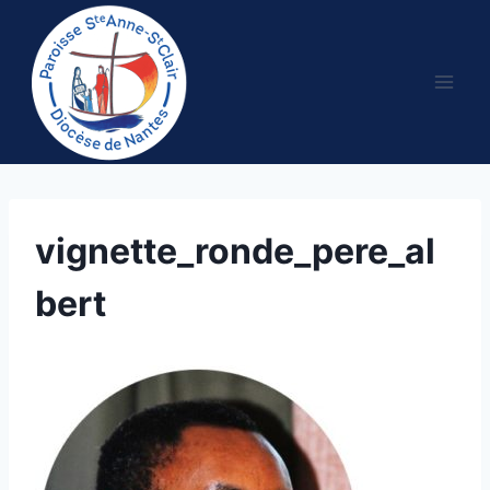
Aller
au
contenu
vignette_ronde_pere_al
bert