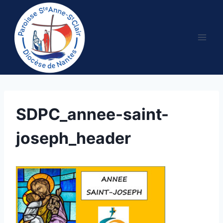
Aller
au
contenu
SDPC_annee-saint-
joseph_header